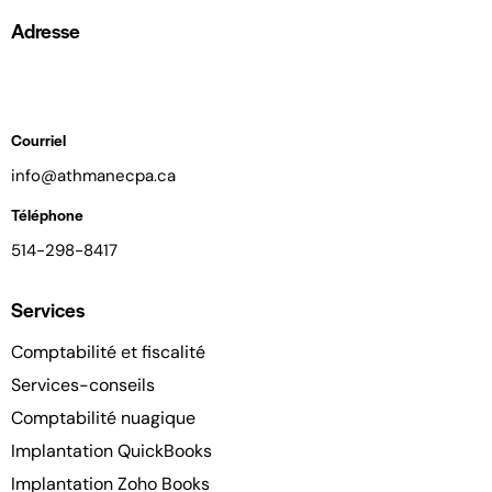
Adresse
2540 Boul. Daniel-Johnson Suite 300
Laval, Québec H7T 2S3, Canada
Courriel
i
nfo@athmanecpa.ca
Téléphone
514-298-8417
Services
Comptabilité et fiscalité
Services-conseils
Comptabilité nuagique
Implantation QuickBooks
Implantation Zoho Books