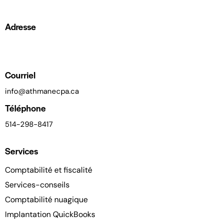
Adresse
2540 Boul. Daniel-Johnson Suite 300
Laval, Quebec H7T 2S3, Canada
Courriel
i
nfo@athmanecpa.ca
Téléphone
514-298-8417
Services
Comptabilité et fiscalité
Services-conseils
Comptabilité nuagique
Implantation QuickBooks