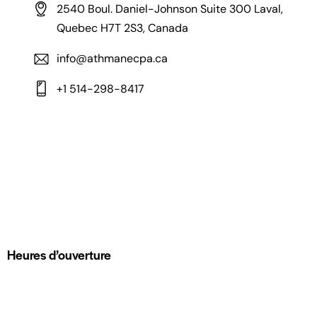
2540 Boul. Daniel-Johnson Suite 300 Laval,
Quebec H7T 2S3, Canada
info@athmanecpa.ca
+1 514-298-8417
Heures d’ouverture
Lun-Ven : 9 h 00 – 17 h 00
Samedi : Fermé
Dimanche : Fermé